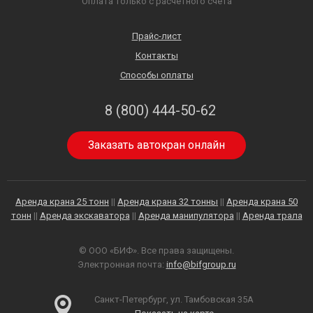
Оплата только с расчетного счета
Прайс-лист
Контакты
Способы оплаты
8 (800) 444-50-62
Заказать автокран онлайн
Аренда крана 25 тонн
||
Аренда крана 32 тонны
||
Аренда крана 50
тонн
||
Аренда экскаватора
||
Аренда манипулятора
||
Аренда трала
© ООО «БИФ». Все права защищены.
Электронная почта:
info@bifgroup.ru
Санкт-Петербург, ул. Тамбовская 35А