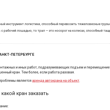
ощный инструмент логистики, способный перевозить тяжеловесные груз
 с рабочей лошадью, то трал — это носорог на колесах, способный та
АНКТ-ПЕТЕРБУРГЕ
онтажных и иных работ, подразумевающих подъем и перемещение 
енный кран. Тем более, если работа разовая.
 проблемы является
аренда автокрана на объект
.
 какой кран заказать
ание: