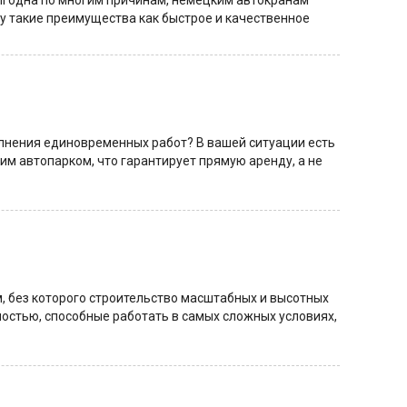
 выгодна по многим причинам, немецким автокранам
у такие преимущества как быстрое и качественное
олнения единовременных работ? В вашей ситуации есть
м автопарком, что гарантирует прямую аренду, а не
 без которого строительство масштабных и высотных
остью, способные работать в самых сложных условиях,