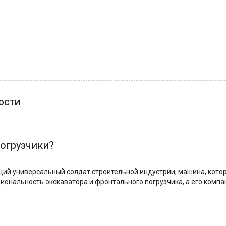
НОСТИ
погрузчики?
щий универсальный солдат строительной индустрии, машина, котора
кциональность экскаватора и фронтального погрузчика, а его ком