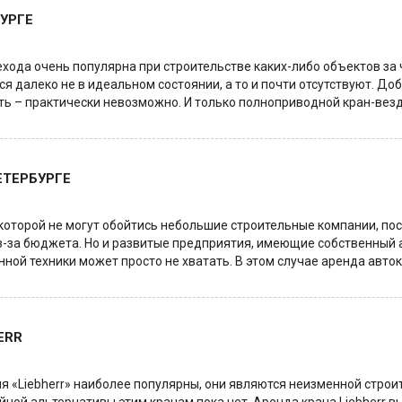
УРГЕ
ехода очень популярна при строительстве каких-либо объектов за ч
я далеко не в идеальном состоянии, а то и почти отсутствуют. До
оть – практически невозможно. И только полноприводной кран-ве
ЕТЕРБУРГЕ
ез которой не могут обойтись небольшие строительные компании, п
з-за бюджета. Но и развитые предприятия, имеющие собственный ав
ной техники может просто не хватать. В этом случае аренда авто
ERR
 «Liebherr» наиболее популярны, они являются неизменной строи