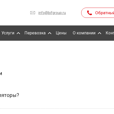
Обратны
info@bifgroup.ru
Услуги
Перевозка
Цены
О компании
Кон
И
ляторы?