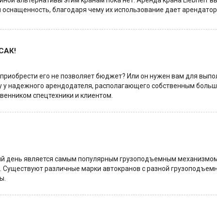
ойной альтернативы этим кранам пока нет. Аренда крана Liebherr
 оснащенность, благодаря чему их использование дает арендатор
САК!
о приобрести его не позволяет бюджет? Или он нужен вам для вып
ду у надежного арендодателя, располагающего собственным больши
венником спецтехники и клиентом.
й день является самым популярным грузоподъемным механизмом,
. Существуют различные марки автокранов с разной грузоподъемн
ы.