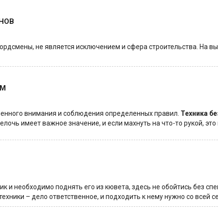
НОВ
кордсмены, не является исключением и сфера строительства. На вы
ОМ
енного внимания и соблюдения определенных правил.
Техника бе
лочь имеет важное значение, и если махнуть на что-то рукой, это
вик и необходимо поднять его из кювета, здесь не обойтись без с
ехники – дело ответственное, и подходить к нему нужно со всей с