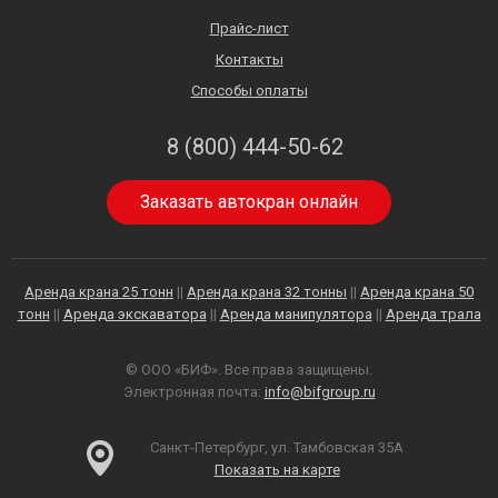
Прайс-лист
Контакты
Способы оплаты
8 (800) 444-50-62
Заказать автокран онлайн
Аренда крана 25 тонн
||
Аренда крана 32 тонны
||
Аренда крана 50
тонн
||
Аренда экскаватора
||
Аренда манипулятора
||
Аренда трала
© ООО «БИФ». Все права защищены.
Электронная почта:
info@bifgroup.ru
Санкт-Петербург, ул. Тамбовская 35А
Показать на карте