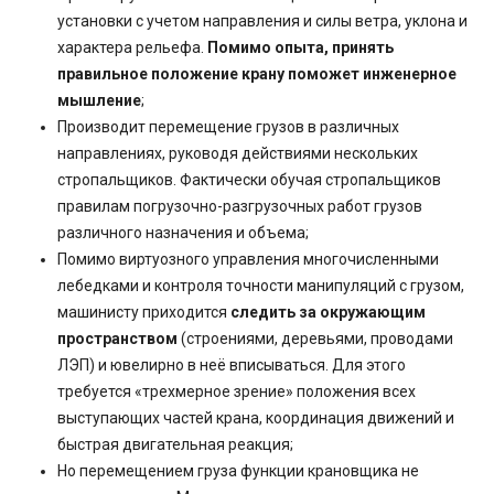
установки с учетом направления и силы ветра, уклона и
характера рельефа.
Помимо опыта, принять
правильное положение крану поможет инженерное
мышление
;
Производит перемещение грузов в различных
направлениях, руководя действиями нескольких
стропальщиков. Фактически обучая стропальщиков
правилам погрузочно-разгрузочных работ грузов
различного назначения и объема;
Помимо виртуозного управления многочисленными
лебедками и контроля точности манипуляций с грузом,
машинисту приходится
следить за окружающим
пространством
(строениями, деревьями, проводами
ЛЭП) и ювелирно в неё вписываться. Для этого
требуется «трехмерное зрение» положения всех
выступающих частей крана, координация движений и
быстрая двигательная реакция;
Но перемещением груза функции крановщика не