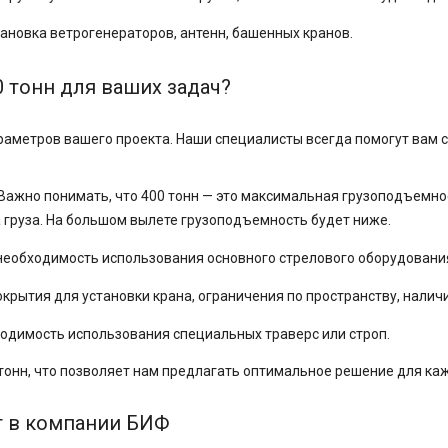
новка ветрогенераторов, антенн, башенных кранов.
 тонн для ваших задач?
раметров вашего проекта. Наши специалисты всегда помогут вам 
Важно понимать, что 400 тонн — это максимальная грузоподъемн
ра груза. На большом вылете грузоподъемность будет ниже.
еобходимость использования основного стрелового оборудования,
окрытия для установки крана, ограничения по пространству, налич
ходимость использования специальных траверс или строп.
онн, что позволяет нам предлагать оптимальное решение для каж
т в компании БИФ