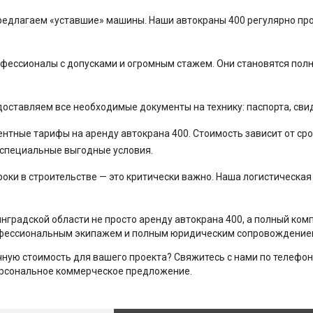
редлагаем «уставшие» машины. Наши автокраны 400 регулярно прох
фессионалы с допусками и огромным стажем. Они становятся пол
ставляем все необходимые документы на технику: паспорта, свид
нтные тарифы на аренду автокрана 400. Стоимость зависит от сро
специальные выгодные условия.
оки в строительстве — это критически важно. Наша логистическая
градской области не просто аренду автокрана 400, а полный комп
рофессиональным экипажем и полным юридическим сопровождение
чную стоимость для вашего проекта? Свяжитесь с нами по телефон
ерсональное коммерческое предложение.