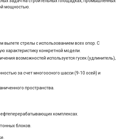
ожных задач на строительных площадках, промышленных
ной мощностью.
м вылете стрелы с использованием всех опор. С
ую характеристику конкретной модели.
личения возможностей используется гусек (удлинитель),
остью за счет многoосного шасси (9-10 осей) и
раниченного пространства.
и нефтеперерабатывающих комплексах.
етонных блоков.
е.