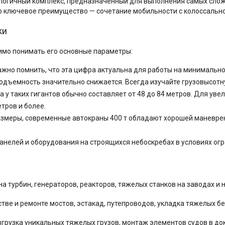
хнологичный комплекс, предназначенный для выполнения самых сл
Его ключевое преимущество — сочетание мобильности с колоссаль
ки
димо понимать его основные параметры:
Важно помнить, что эта цифра актуальна для работы на минимально
дъемность значительно снижается. Всегда изучайте грузовысотн
 у таких гигантов обычно составляет от 48 до 84 метров. Для уве
тров и более.
азмеры, современные автокраны 400 т обладают хорошей маневренн
анелей и оборудования на строящихся небоскребах в условиях ог
на турбин, генераторов, реакторов, тяжелых станков на заводах 
тве и ремонте мостов, эстакад, путепроводов, укладка тяжелых б
згрузка уникальных тяжелых грузов, монтаж элементов судов в док