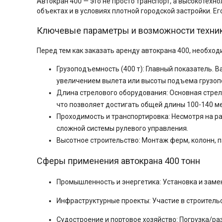
Автокран 400 — это не просто транспорт, а высокоте
объектах и в условиях плотной городской застройки. 
Ключевые параметры и возможности техни
Перед тем как заказать аренду автокрана 400, необхо
Грузоподъемность (400 т): Главный показатель. 
увеличением вылета или высоты подъема грузопо
Длина стрелового оборудования: Основная стрела
что позволяет достигать общей длины 100-140 ме
Проходимость и транспортировка: Несмотря на р
сложной системы рулевого управления.
Высотное строительство: Монтаж ферм, колонн, п
Сферы применения автокрана 400 тонн
Промышленность и энергетика: Установка и заме
Инфраструктурные проекты: Участие в строительс
Судостроение и портовое хозяйство: Погрузка/ра