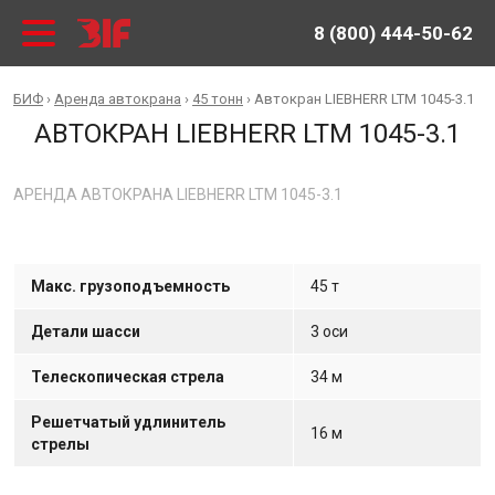
8 (800) 444-50-62
БИФ
›
Аренда автокрана
›
45 тонн
›
Автокран LIEBHERR LTM 1045-3.1
АВТОКРАН LIEBHERR LTM 1045-3.1
АРЕНДА АВТОКРАНА LIEBHERR LTM 1045-3.1
Макс. грузоподъемность
45 т
Детали шасси
3 оси
Телескопическая стрела
34 м
Решетчатый удлинитель
16 м
стрелы