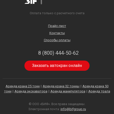
Оплата только с расчетного счета
Прайс-лист
Контакты
Способы оплаты
8 (800) 444-50-62
Заказать автокран онлайн
Аренда крана 25 тонн
||
Аренда крана 32 тонны
||
Аренда крана 50
тонн
||
Аренда экскаватора
||
Аренда манипулятора
||
Аренда трала
© ООО «БИФ». Все права защищены.
Электронная почта:
info@bifgroup.ru