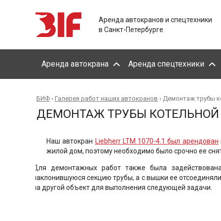
Аренда автокранов и спецтехники
в Санкт-Петербурге
Аренда автокрана
Аренда спецтехники
БИФ
›
Галерея работ наших автокранов
›
Демонтаж трубы к
ДЕМОНТАЖ ТРУБЫ КОТЕЛЬНОЙ
Наш автокран
Liebherr LTM 1070-4.1 был арендован
жилой дом, поэтому необходимо было срочно ее сня
Для демонтажных работ также была задействован
наклонившуюся секцию трубы, а с вышки ее отсоединяли
на другой объект для выполнения следующей задачи.