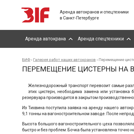
Аренда автокранов и спецтехники
в Санкт-Петербурге
Аренда автокрана
Аренда спецтехники
БИФ
›
Галерея работ наших автокранов
›
Перемещение цист
ПЕРЕМЕЩЕНИЕ ЦИСТЕРНЫ НА 
Железнодорожный транспорт перевозит самые различ
этих цистерн, необходима замена или установка 
резервуара производится в закрытом производственн
Из Тихвина поступила заявка на аренду нашего авток
9,1 тонны на вагоностроительном заводе. После непро
Высота большого вагоностроительного цеха позволяла
быстро и без проблем. Бочка была установлена точно 