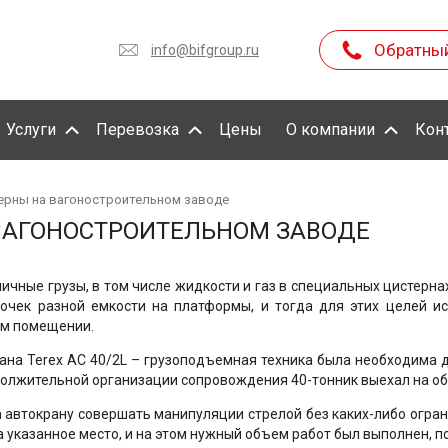
Обратны
info@bifgroup.ru
Услуги
Перевозка
Цены
О компании
Кон
ерны на вагоностроительном заводе
ВАГОНОСТРОИТЕЛЬНОМ ЗАВОДЕ
ные грузы, в том числе жидкости и газ в специальных цистернах,
бочек разной емкости на платформы, и тогда для этих целей 
ом помещении.
рана Terex AC 40/2L – грузоподъемная техника была необходим
должительной организации сопровождения 40-тонник выехал на об
 автокрану совершать манипуляции стрелой без каких-либо огра
на указанное место, и на этом нужный объем работ был выполнен, 