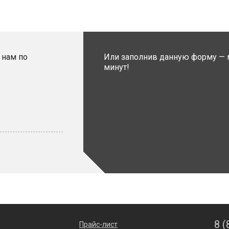
 нам по
Или заполнив данную форму — 
минут!
8 (
Прайс-лист