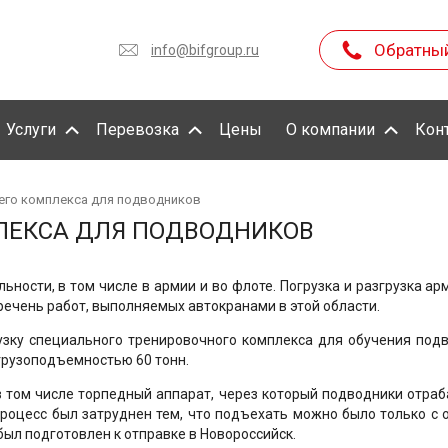
Обратны
info@bifgroup.ru
Услуги
Перевозка
Цены
О компании
Кон
его комплекса для подводников
ЛЕКСА ДЛЯ ПОДВОДНИКОВ
ности, в том числе в армии и во флоте. Погрузка и разгрузка а
речень работ, выполняемых автокранами в этой области.
узку специального тренировочного комплекса для обучения под
 грузоподъемностью 60 тонн.
 том числе торпедный аппарат, через который подводники отра
процесс был затруднен тем, что подъехать можно было только с 
был подготовлен к отправке в Новороссийск.