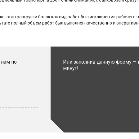
пециальный транспорт, а 250-тонник снимал их с балковоза и сраз
ке, этап разгрузки балок как вид работ был исключен из рабочего 
ьтате полный объем работ был выполнен качественно и оперативн
 нам по
Или заполнив данную форму — 
минут!