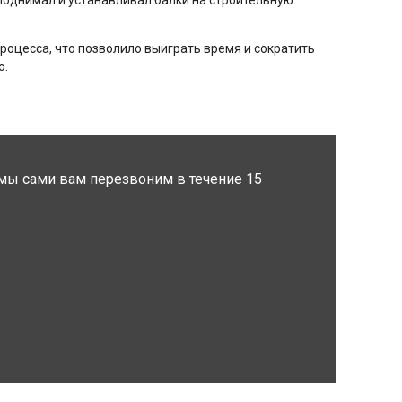
у поднимал и устанавливал балки на строительную
процесса, что позволило выиграть время и сократить
о.
мы сами вам перезвоним в течение 15