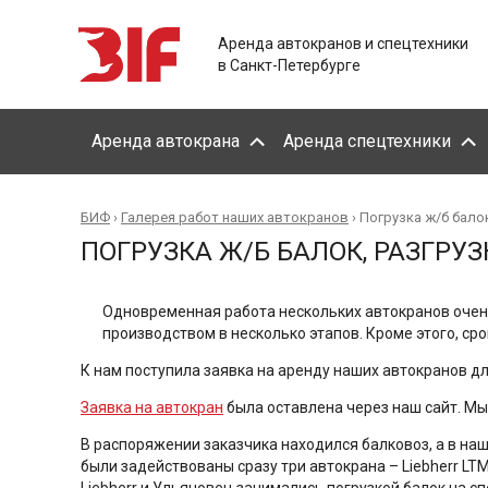
Аренда автокранов и спецтехники
в Санкт-Петербурге
Аренда автокрана
Аренда спецтехники
БИФ
›
Галерея работ наших автокранов
›
Погрузка ж/б бало
ПОГРУЗКА Ж/Б БАЛОК, РАЗГР
Одновременная работа нескольких автокранов очен
производством в несколько этапов. Кроме этого, ср
К нам поступила заявка на аренду наших автокранов д
Заявка на автокран
была оставлена через наш сайт. Мы
В распоряжении заказчика находился балковоз, а в наш
были задействованы сразу три автокрана – Liebherr L