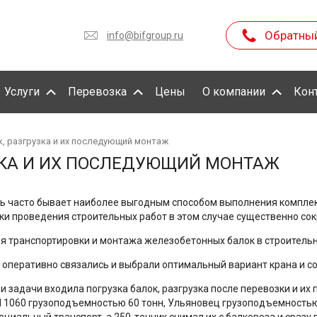
Обратны
info@bifgroup.ru
Услуги
Перевозка
Цены
О компании
Кон
к, разгрузка и их последующий монтаж
УЗКА И ИХ ПОСЛЕДУЮЩИЙ МОНТАЖ
ь часто бывает наиболее выгодным способом выполнения комплек
оки проведения строительных работ в этом случае существенно со
ля транспортировки и монтажа железобетонных балок в строитель
 оперативно связались и выбрали оптимальный вариант крана и со
и задачи входила погрузка балок, разгрузка после перевозки и их
TM 1060 грузоподъемностью 60 тонн, Ульяновец грузоподъемностью